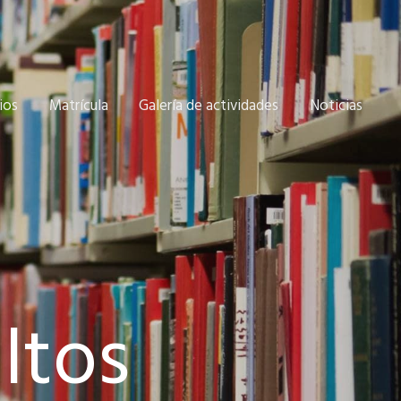
ios
Matrícula
Galería de actividades
Noticias
ltos