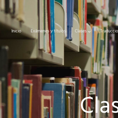
Inicio
Exámenes y títulos
Clases
Traduccio
Cla